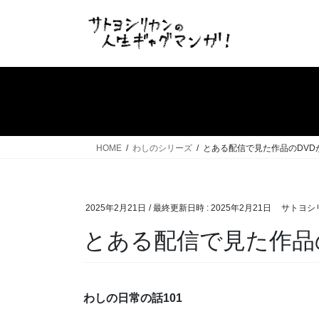
コ
ナ
ン
ビ
テ
ゲ
ン
ー
ツ
シ
へ
ョ
ス
ン
キ
に
ッ
移
HOME
わしのシリーズ
とある配信で見た作品のDVD
プ
動
2025年2月21日
/ 最終更新日時 :
2025年2月21日
サトヨシ
とある配信で見た作品
わしの日常の話101