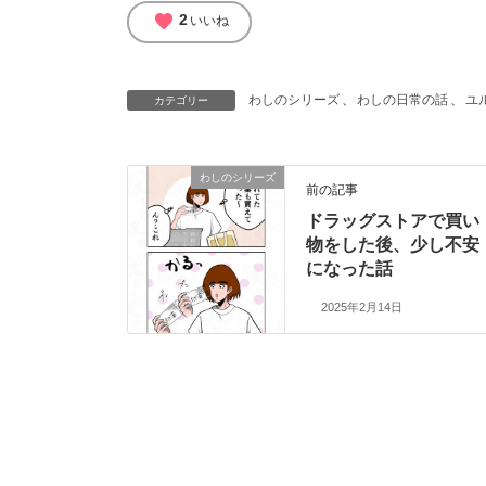
favorite
2
いいね
わしのシリーズ
、
わしの日常の話
、
ユ
カテゴリー
わしのシリーズ
前の記事
ドラッグストアで買い
物をした後、少し不安
になった話
2025年2月14日