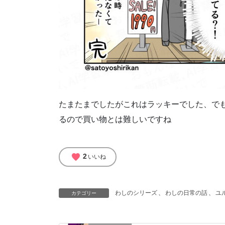
たまたまでしたがこれはラッキーでした、で
るので買い物とは難しいですね
favorite
2
いいね
わしのシリーズ
、
わしの日常の話
、
ユ
カテゴリー