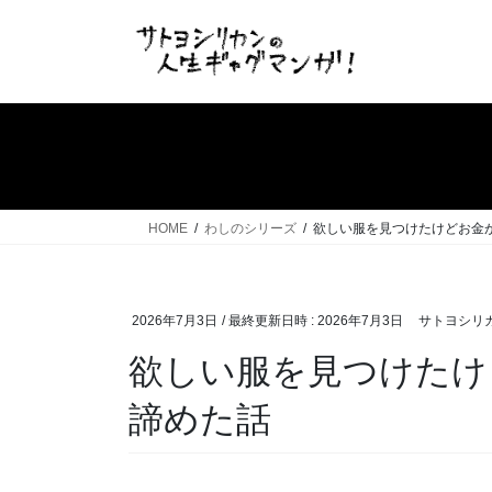
コ
ナ
ン
ビ
テ
ゲ
ン
ー
ツ
シ
へ
ョ
ス
ン
キ
に
ッ
移
HOME
わしのシリーズ
欲しい服を見つけたけどお金
プ
動
2026年7月3日
/ 最終更新日時 :
2026年7月3日
サトヨシリ
欲しい服を見つけたけ
諦めた話